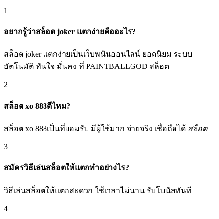
1
อยากรู้ว่าสล็อต joker แตกง่ายคืออะไร?
สล็อต joker แตกง่ายเป็นเว็บพนันออนไลน์ ยอดนิยม ระบบ
อัตโนมัติ ทันใจ มั่นคง ที่ PAINTBALLGOD สล็อต
2
สล็อต xo 888ดีไหม?
สล็อต xo 888เป็นที่ยอมรับ มีผู้ใช้มาก จ่ายจริง เชื่อถือได้
สล็อต
3
สมัครวิธีเล่นสล็อตให้แตกทำอย่างไร?
วิธีเล่นสล็อตให้แตกสะดวก ใช้เวลาไม่นาน รับโบนัสทันที
4