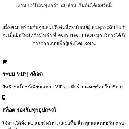
นาน 12 ปี เงินทุนกว่า 500 ล้าน เริ่มต้นได้เลยวันนี้
สล็อต มาพร้อมกับคุณสมบัติเด่นที่ตอบโจทย์ผู้เล่นทุกระดับ ไม่ว่า
จะเป็นมือใหม่หรือมือเก๋า ที่
PAINTBALLGOD
ทุกบริการได้รับ
การออกแบบเพื่อผู้เล่นโดยเฉพาะ
ระบบ VIP | สล็อต
สิทธิประโยชน์เพียบเฉพาะ VIP ทุกเทียร์ สล็อต พร้อมให้บริการ
สล็อต รองรับทุกอุปกรณ์
ใช้งานได้ทั้ง PC สมาร์ทโฟน และแท็บเล็ต ทุกแพลตฟอร์ม ครบ