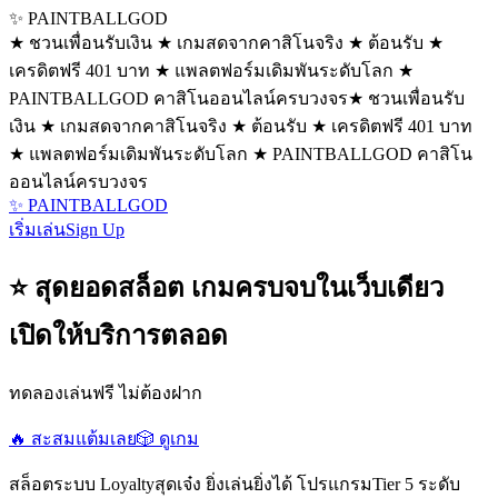
✨ PAINTBALLGOD
★ ชวนเพื่อนรับเงิน ★ เกมสดจากคาสิโนจริง ★ ต้อนรับ ★
เครดิตฟรี 401 บาท ★ แพลตฟอร์มเดิมพันระดับโลก ★
PAINTBALLGOD คาสิโนออนไลน์ครบวงจร
★ ชวนเพื่อนรับ
เงิน ★ เกมสดจากคาสิโนจริง ★ ต้อนรับ ★ เครดิตฟรี 401 บาท
★ แพลตฟอร์มเดิมพันระดับโลก ★ PAINTBALLGOD คาสิโน
ออนไลน์ครบวงจร
✨ PAINTBALLGOD
เริ่มเล่น
Sign Up
⭐ สุดยอดสล็อต เกมครบจบในเว็บเดียว
เปิดให้บริการตลอด
ทดลองเล่นฟรี ไม่ต้องฝาก
🔥 สะสมแต้มเลย
🎲 ดูเกม
สล็อตระบบ Loyaltyสุดเจ๋ง ยิ่งเล่นยิ่งได้ โปรแกรมTier 5 ระดับ