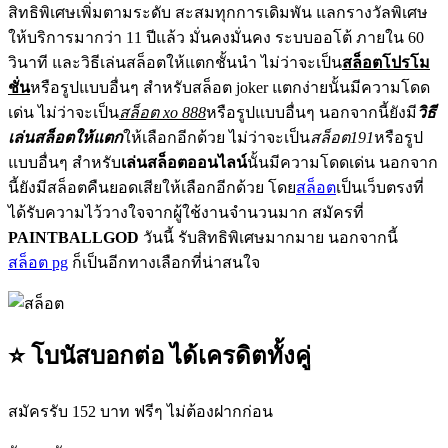
สิทธิพิเศษเพิ่มตามระดับ สะสมทุกการเดิมพัน แลกรางวัลพิเศษ
ให้บริการมากว่า 11 ปีแล้ว มั่นคงมั่นคง ระบบออโต้ ภายใน 60
วินาที และวิธีเล่นสล็อตให้แตกชั้นนำ ไม่ว่าจะเป็น
สล็อตโปรโม
ชั่น
หรือรูปแบบอื่นๆ สำหรับสล็อต joker แตกง่ายนั้นมีความโดด
เด่น ไม่ว่าจะเป็น
สล็อต xo 888
หรือรูปแบบอื่นๆ นอกจากนี้ยังมี
วิธี
เล่นสล็อตให้แตก
ให้เลือกอีกด้วย ไม่ว่าจะเป็น
สล็อต191
หรือรูป
แบบอื่นๆ สำหรับ
เล่นสล็อตออนไลน์
นั้นมีความโดดเด่น นอกจาก
นี้ยังมีสล็อตคืนยอดเสียให้เลือกอีกด้วย โดย
สล็อต
เป็นเว็บตรงที่
ได้รับความไว้วางใจจากผู้ใช้งานจำนวนมาก สมัครที่
PAINTBALLGOD
วันนี้ รับสิทธิพิเศษมากมาย นอกจากนี้
สล็อต pg
ก็เป็นอีกทางเลือกที่น่าสนใจ
⭐ โบนัสบอกต่อ ได้เครดิตทั้งคู่
สมัครรับ 152 บาท ฟรีๆ ไม่ต้องฝากก่อน