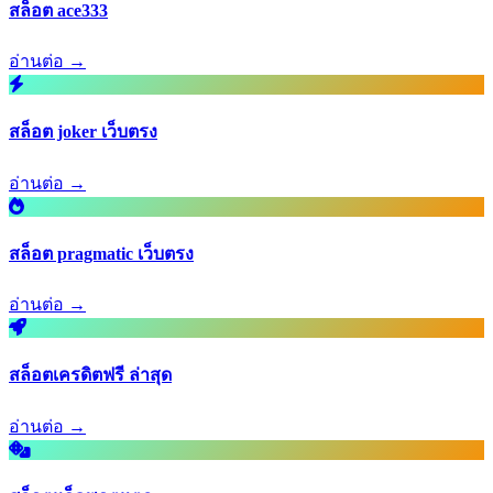
สล็อต ace333
อ่านต่อ →
สล็อต joker เว็บตรง
อ่านต่อ →
สล็อต pragmatic เว็บตรง
อ่านต่อ →
สล็อตเครดิตฟรี ล่าสุด
อ่านต่อ →