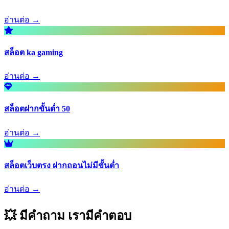
อ่านต่อ →
สล็อต ka gaming
อ่านต่อ →
สล็อตฝากขั้นต่ำ 50
อ่านต่อ →
สล็อตเว็บตรง ฝากถอนไม่มีขั้นต่ำ
อ่านต่อ →
💥 มีคำถาม
เรามีคำตอบ