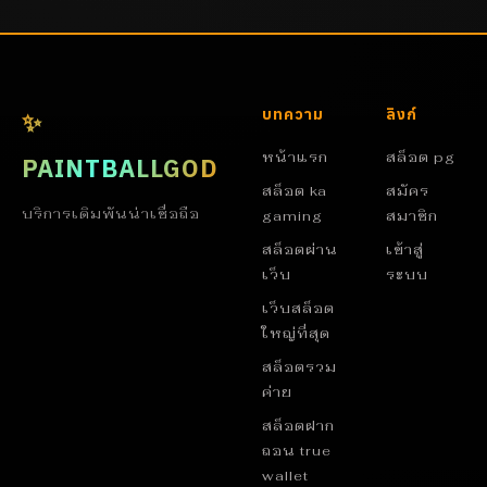
บทความ
ลิงก์
✨
หน้าแรก
สล็อต pg
PAINTBALLGOD
สล็อต ka
สมัคร
บริการเดิมพันน่าเชื่อถือ
gaming
สมาชิก
สล็อตผ่าน
เข้าสู่
เว็บ
ระบบ
เว็บสล็อต
ใหญ่ที่สุด
สล็อตรวม
ค่าย
สล็อตฝาก
ถอน true
wallet