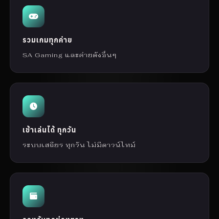
รวมเกมทุกค่าย
SA Gaming และค่ายดังอื่นๆ
เข้าเล่นได้ ทุกวัน
ระบบเสถียร ทุกวัน ไม่มีดาวน์ไทม์