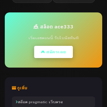
🎪 สล็อต ace333
เริ่มเลยตอนนี้ รับโบนัสทันที
🎮 สมัครเลย
🎰 ดูเพิ่ม
สล็อต pragmatic เว็บตรง