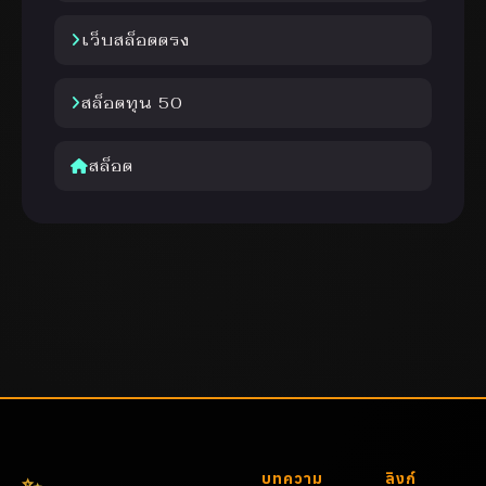
เว็บสล็อตตรง
สล็อตทุน 50
สล็อต
บทความ
ลิงก์