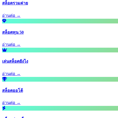
สล็อตรวมค่าย
อ่านต่อ →
สล็อตทุน 50
อ่านต่อ →
เล่นสล็อตยังไง
อ่านต่อ →
สล็อตออโต้
อ่านต่อ →