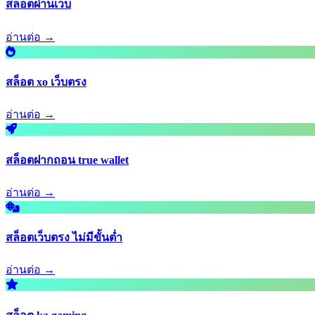
สล็อตผ่านเว็บ
อ่านต่อ →
สล็อต xo เว็บตรง
อ่านต่อ →
สล็อตฝากถอน true wallet
อ่านต่อ →
สล็อตเว็บตรง ไม่มีขั้นต่ำ
อ่านต่อ →