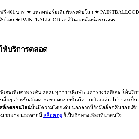
รดิตฟรี 401 บาท ★ แพลตฟอร์มเดิมพันระดับโลก ★ PAINTBALLG
ันระดับโลก ★ PAINTBALLGOD คาสิโนออนไลน์ครบวงจร
ดให้บริการตลอด
สิทธิพิเศษเพิ่มตามระดับ สะสมทุกการเดิมพัน แลกรางวัลพิเศษ ให้บริ
บอื่นๆ สำหรับสล็อต joker แตกง่ายนั้นมีความโดดเด่น ไม่ว่าจะเป็น
นสล็อตออนไลน์
นั้นมีความโดดเด่น นอกจากนี้ยังมีสล็อตคืนยอดเสียใ
ิเศษมากมาย นอกจากนี้
สล็อต pg
ก็เป็นอีกทางเลือกที่น่าสนใจ