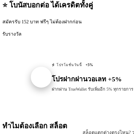
⭐ โบนัสบอกต่อ ได้เครดิตทั้งคู่
สมัครรับ 152 บาท ฟรีๆ ไม่ต้องฝากก่อน
รับรางวัล
+5%
โปรโมชั่นวันนี้
โปรฝากผ่านวอเลท +5%
ฝากผ่าน TrueWallet รับเพิ่มอีก 5% ทุกรายกา
ทำไมต้องเลือก
สล็อต
สล็อตแตกต่างตรงไหน? วงล