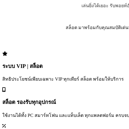
เล่นยิ่งได้เยอะ รับพอยท์
สล็อต มาพร้อมกับคุณสมบัติเด่นที
ระบบ VIP | สล็อต
สิทธิประโยชน์เพียบเฉพาะ VIP ทุกเทียร์ สล็อต พร้อมให้บริการ
สล็อต รองรับทุกอุปกรณ์
ใช้งานได้ทั้ง PC สมาร์ทโฟน และแท็บเล็ต ทุกแพลตฟอร์ม ครบจบท