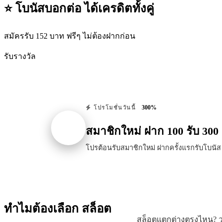
⭐ โบนัสบอกต่อ ได้เครดิตทั้งคู่
สมัครรับ 152 บาท ฟรีๆ ไม่ต้องฝากก่อน
รับรางวัล
300%
โปรโมชั่นวันนี้
สมาชิกใหม่ ฝาก 100 รับ 300
โปรต้อนรับสมาชิกใหม่ ฝากครั้งแรกรับโบนัส 
ทำไมต้องเลือก
สล็อต
สล็อตแตกต่างตรงไหน? วงล