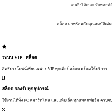
เล่นยิ่งได้เยอะ รับพอยท์
สล็อต มาพร้อมกับคุณสมบัติเด่นที
ระบบ VIP | สล็อต
สิทธิประโยชน์เพียบเฉพาะ VIP ทุกเทียร์ สล็อต พร้อมให้บริการ
สล็อต รองรับทุกอุปกรณ์
ใช้งานได้ทั้ง PC สมาร์ทโฟน และแท็บเล็ต ทุกแพลตฟอร์ม ครบจบท