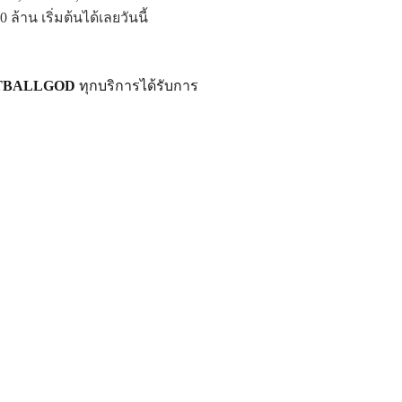
ล้าน เริ่มต้นได้เลยวันนี้
TBALLGOD
ทุกบริการได้รับการ