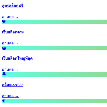
สูตรสล็อตฟรี
อ่านต่อ →
เว็บสล็อตตรง
อ่านต่อ →
เว็บสล็อตใหญ่ที่สุด
อ่านต่อ →
สล็อต ace333
อ่านต่อ →