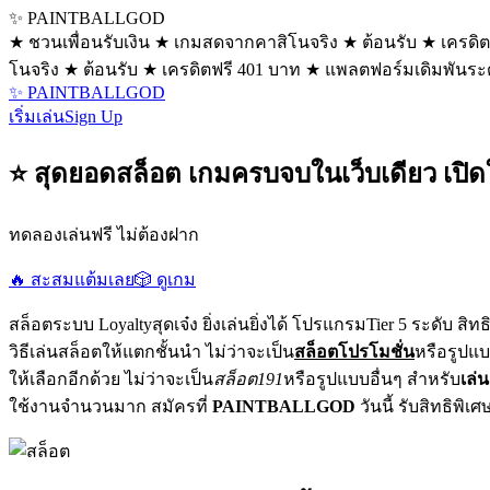
✨ PAINTBALLGOD
★ ชวนเพื่อนรับเงิน ★ เกมสดจากคาสิโนจริง ★ ต้อนรับ ★ เค
โนจริง ★ ต้อนรับ ★ เครดิตฟรี 401 บาท ★ แพลตฟอร์มเดิมพ
✨ PAINTBALLGOD
เริ่มเล่น
Sign Up
⭐ สุดยอดสล็อต เกมครบจบในเว็บเดียว เปิ
ทดลองเล่นฟรี ไม่ต้องฝาก
🔥 สะสมแต้มเลย
🎲 ดูเกม
สล็อตระบบ Loyaltyสุดเจ๋ง ยิ่งเล่นยิ่งได้ โปรแกรมTier 5 ระดับ 
วิธีเล่นสล็อตให้แตกชั้นนำ ไม่ว่าจะเป็น
สล็อตโปรโมชั่น
หรือรูปแบ
ให้เลือกอีกด้วย ไม่ว่าจะเป็น
สล็อต191
หรือรูปแบบอื่นๆ สำหรับ
เล่
ใช้งานจำนวนมาก สมัครที่
PAINTBALLGOD
วันนี้ รับสิทธิพ