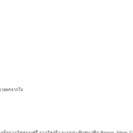
าท อวยพรจากใจ
้อรางวัลหมุนฟรี รางวัลจริง ระบบระดับสมาชิก Bronze, Silver, Gold