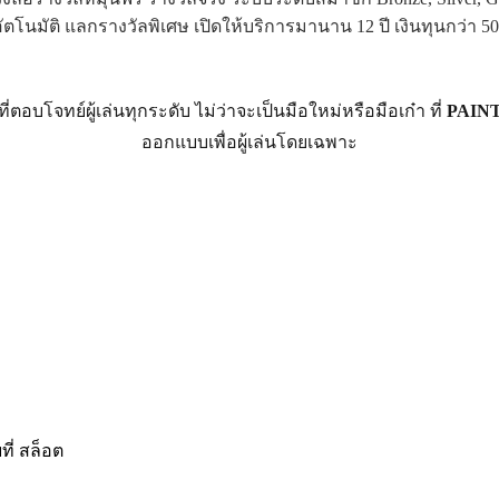
อัตโนมัติ แลกรางวัลพิเศษ เปิดให้บริการมานาน 12 ปี เงินทุนกว่า 500 
่ตอบโจทย์ผู้เล่นทุกระดับ ไม่ว่าจะเป็นมือใหม่หรือมือเก๋า ที่
PAIN
ออกแบบเพื่อผู้เล่นโดยเฉพาะ
ี่ สล็อต