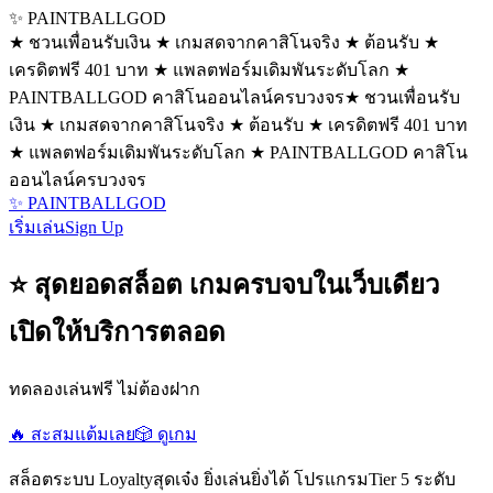
✨ PAINTBALLGOD
★ ชวนเพื่อนรับเงิน ★ เกมสดจากคาสิโนจริง ★ ต้อนรับ ★
เครดิตฟรี 401 บาท ★ แพลตฟอร์มเดิมพันระดับโลก ★
PAINTBALLGOD คาสิโนออนไลน์ครบวงจร
★ ชวนเพื่อนรับ
เงิน ★ เกมสดจากคาสิโนจริง ★ ต้อนรับ ★ เครดิตฟรี 401 บาท
★ แพลตฟอร์มเดิมพันระดับโลก ★ PAINTBALLGOD คาสิโน
ออนไลน์ครบวงจร
✨ PAINTBALLGOD
เริ่มเล่น
Sign Up
⭐ สุดยอดสล็อต เกมครบจบในเว็บเดียว
เปิดให้บริการตลอด
ทดลองเล่นฟรี ไม่ต้องฝาก
🔥 สะสมแต้มเลย
🎲 ดูเกม
สล็อตระบบ Loyaltyสุดเจ๋ง ยิ่งเล่นยิ่งได้ โปรแกรมTier 5 ระดับ