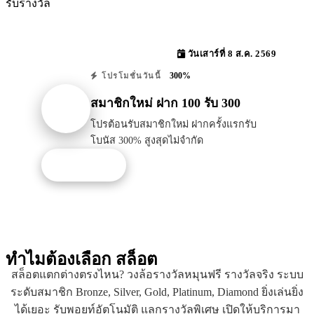
รับรางวัล
วันเสาร์ที่ 8 ส.ค. 2569
300%
โปรโมชั่นวันนี้
สมาชิกใหม่ ฝาก 100 รับ 300
โปรต้อนรับสมาชิกใหม่ ฝากครั้งแรกรับ
โบนัส 300% สูงสุดไม่จำกัด
รับโปรนี้
ทำไมต้องเลือก
สล็อต
สล็อตแตกต่างตรงไหน? วงล้อรางวัลหมุนฟรี รางวัลจริง ระบบ
ระดับสมาชิก Bronze, Silver, Gold, Platinum, Diamond ยิ่งเล่นยิ่ง
ได้เยอะ รับพอยท์อัตโนมัติ แลกรางวัลพิเศษ เปิดให้บริการมา