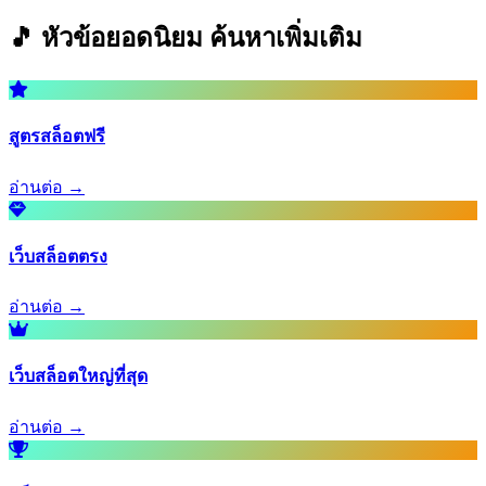
🎵 หัวข้อยอดนิยม
ค้นหาเพิ่มเติม
สูตรสล็อตฟรี
อ่านต่อ →
เว็บสล็อตตรง
อ่านต่อ →
เว็บสล็อตใหญ่ที่สุด
อ่านต่อ →