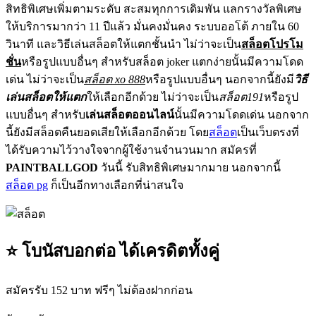
สิทธิพิเศษเพิ่มตามระดับ สะสมทุกการเดิมพัน แลกรางวัลพิเศษ
ให้บริการมากว่า 11 ปีแล้ว มั่นคงมั่นคง ระบบออโต้ ภายใน 60
วินาที และวิธีเล่นสล็อตให้แตกชั้นนำ ไม่ว่าจะเป็น
สล็อตโปรโม
ชั่น
หรือรูปแบบอื่นๆ สำหรับสล็อต joker แตกง่ายนั้นมีความโดด
เด่น ไม่ว่าจะเป็น
สล็อต xo 888
หรือรูปแบบอื่นๆ นอกจากนี้ยังมี
วิธี
เล่นสล็อตให้แตก
ให้เลือกอีกด้วย ไม่ว่าจะเป็น
สล็อต191
หรือรูป
แบบอื่นๆ สำหรับ
เล่นสล็อตออนไลน์
นั้นมีความโดดเด่น นอกจาก
นี้ยังมีสล็อตคืนยอดเสียให้เลือกอีกด้วย โดย
สล็อต
เป็นเว็บตรงที่
ได้รับความไว้วางใจจากผู้ใช้งานจำนวนมาก สมัครที่
PAINTBALLGOD
วันนี้ รับสิทธิพิเศษมากมาย นอกจากนี้
สล็อต pg
ก็เป็นอีกทางเลือกที่น่าสนใจ
⭐ โบนัสบอกต่อ ได้เครดิตทั้งคู่
สมัครรับ 152 บาท ฟรีๆ ไม่ต้องฝากก่อน