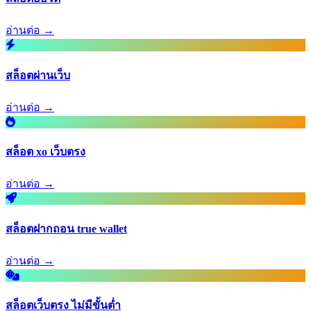
อ่านต่อ →
สล็อตผ่านเว็บ
อ่านต่อ →
สล็อต xo เว็บตรง
อ่านต่อ →
สล็อตฝากถอน true wallet
อ่านต่อ →
สล็อตเว็บตรง ไม่มีขั้นต่ำ