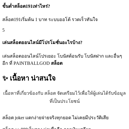
ขั้นต่ำสล็อต191เท่าไหร่?
สล็อต191เริ่มต้น 1 บาท ระบบออโต้ รวดเร็วทันใจ
5
เล่นสล็อตออนไลน์มีโปรโมชั่นอะไรบ้าง?
เล่นสล็อตออนไลน์โปรเยอะ โบนัสต้อนรับ โบนัสฝาก และอื่นๆ
อีก ที่ PAINTBALLGOD
สล็อต
✨ เนื้อหา
น่าสนใจ
เนื้อหาที่เกี่ยวข้องกับ สล็อต จัดเตรียมไว้เพื่อให้ผู้เล่นได้รับข้อมูล
ที่เป็นประโยชน์
สล็อต joker แตกง่ายจ่ายจริงทุกยอด ไม่เคยมีประวัติเสีย