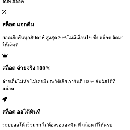
จบที่ สล็อต
สล็อต แจกคืน
ยอดเสียคืนทุกสัปดาห์ สูงสุด 20% ไม่มีเงื่อนไข ซึ่ง สล็อต จัดมา
ให้เต็มที่
สล็อต จ่ายจริง 100%
จ่ายเต็มไม่หัก ไม่เคยมีประวัติเสีย การันตี 100% สัมผัสได้ที่
สล็อต
สล็อต ออโต้ทันที
ระบบออโต้ เร็วมาก ไม่ต้องรอแอดมิน ที่ สล็อต มีให้ครบ