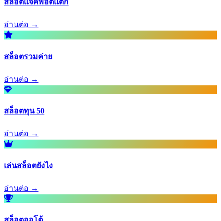
สล็อตแจ็คพอตแตก
อ่านต่อ →
สล็อตรวมค่าย
อ่านต่อ →
สล็อตทุน 50
อ่านต่อ →
เล่นสล็อตยังไง
อ่านต่อ →
สล็อตออโต้