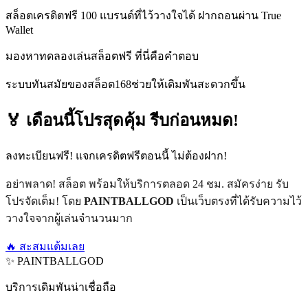
สล็อตเครดิตฟรี 100 แบรนด์ที่ไว้วางใจได้ ฝากถอนผ่าน True
Wallet
มองหาทดลองเล่นสล็อตฟรี ที่นี่คือคำตอบ
ระบบทันสมัยของสล็อต168ช่วยให้เดิมพันสะดวกขึ้น
🏅 เดือนนี้โปรสุดคุ้ม รีบก่อนหมด!
ลงทะเบียนฟรี! แจกเครดิตฟรีตอนนี้ ไม่ต้องฝาก!
อย่าพลาด! สล็อต พร้อมให้บริการตลอด 24 ชม. สมัครง่าย รับ
โปรจัดเต็ม! โดย
PAINTBALLGOD
เป็นเว็บตรงที่ได้รับความไว้
วางใจจากผู้เล่นจำนวนมาก
🔥 สะสมแต้มเลย
✨ PAINTBALLGOD
บริการเดิมพันน่าเชื่อถือ