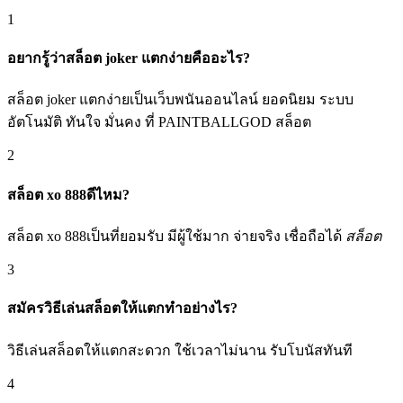
1
อยากรู้ว่าสล็อต joker แตกง่ายคืออะไร?
สล็อต joker แตกง่ายเป็นเว็บพนันออนไลน์ ยอดนิยม ระบบ
อัตโนมัติ ทันใจ มั่นคง ที่ PAINTBALLGOD สล็อต
2
สล็อต xo 888ดีไหม?
สล็อต xo 888เป็นที่ยอมรับ มีผู้ใช้มาก จ่ายจริง เชื่อถือได้
สล็อต
3
สมัครวิธีเล่นสล็อตให้แตกทำอย่างไร?
วิธีเล่นสล็อตให้แตกสะดวก ใช้เวลาไม่นาน รับโบนัสทันที
4