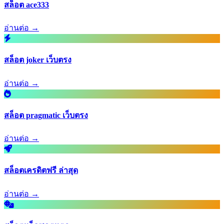
สล็อต ace333
อ่านต่อ →
สล็อต joker เว็บตรง
อ่านต่อ →
สล็อต pragmatic เว็บตรง
อ่านต่อ →
สล็อตเครดิตฟรี ล่าสุด
อ่านต่อ →