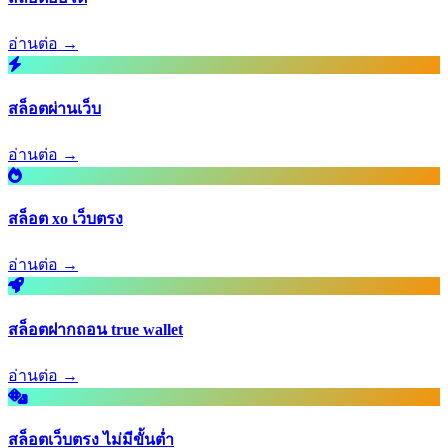
อ่านต่อ →
สล็อตผ่านเว็บ
อ่านต่อ →
สล็อต xo เว็บตรง
อ่านต่อ →
สล็อตฝากถอน true wallet
อ่านต่อ →
สล็อตเว็บตรง ไม่มีขั้นต่ำ