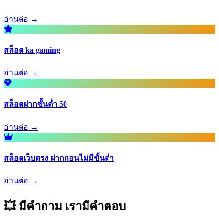
อ่านต่อ →
สล็อต ka gaming
อ่านต่อ →
สล็อตฝากขั้นต่ำ 50
อ่านต่อ →
สล็อตเว็บตรง ฝากถอนไม่มีขั้นต่ำ
อ่านต่อ →
💥 มีคำถาม
เรามีคำตอบ