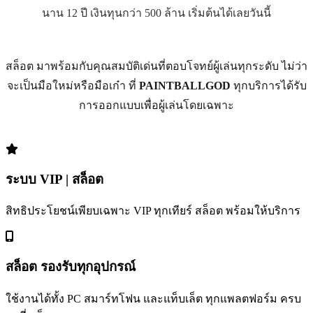
นาน 12 ปี เงินทุนกว่า 500 ล้าน เริ่มต้นได้เลยวันนี้
สล็อต มาพร้อมกับคุณสมบัติเด่นที่ตอบโจทย์ผู้เล่นทุกระดับ ไม่ว่า
จะเป็นมือใหม่หรือมือเก๋า ที่
PAINTBALLGOD
ทุกบริการได้รับ
การออกแบบเพื่อผู้เล่นโดยเฉพาะ
ระบบ VIP | สล็อต
สิทธิประโยชน์เพียบเฉพาะ VIP ทุกเทียร์ สล็อต พร้อมให้บริการ
สล็อต รองรับทุกอุปกรณ์
ใช้งานได้ทั้ง PC สมาร์ทโฟน และแท็บเล็ต ทุกแพลตฟอร์ม ครบ