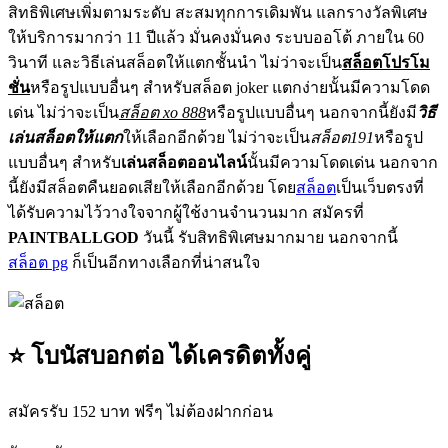
สิทธิพิเศษเพิ่มตามระดับ สะสมทุกการเดิมพัน แลกรางวัลพิเศษ
ให้บริการมากว่า 11 ปีแล้ว มั่นคงมั่นคง ระบบออโต้ ภายใน 60
วินาที และวิธีเล่นสล็อตให้แตกชั้นนำ ไม่ว่าจะเป็น
สล็อตโปรโม
ชั่น
หรือรูปแบบอื่นๆ สำหรับสล็อต joker แตกง่ายนั้นมีความโดด
เด่น ไม่ว่าจะเป็น
สล็อต xo 888
หรือรูปแบบอื่นๆ นอกจากนี้ยังมี
วิธี
เล่นสล็อตให้แตก
ให้เลือกอีกด้วย ไม่ว่าจะเป็น
สล็อต191
หรือรูป
แบบอื่นๆ สำหรับ
เล่นสล็อตออนไลน์
นั้นมีความโดดเด่น นอกจาก
นี้ยังมีสล็อตคืนยอดเสียให้เลือกอีกด้วย โดย
สล็อต
เป็นเว็บตรงที่
ได้รับความไว้วางใจจากผู้ใช้งานจำนวนมาก สมัครที่
PAINTBALLGOD
วันนี้ รับสิทธิพิเศษมากมาย นอกจากนี้
สล็อต pg
ก็เป็นอีกทางเลือกที่น่าสนใจ
⭐ โบนัสบอกต่อ ได้เครดิตทั้งคู่
สมัครรับ 152 บาท ฟรีๆ ไม่ต้องฝากก่อน