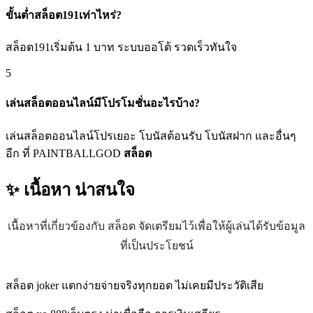
ขั้นต่ำสล็อต191เท่าไหร่?
สล็อต191เริ่มต้น 1 บาท ระบบออโต้ รวดเร็วทันใจ
5
เล่นสล็อตออนไลน์มีโปรโมชั่นอะไรบ้าง?
เล่นสล็อตออนไลน์โปรเยอะ โบนัสต้อนรับ โบนัสฝาก และอื่นๆ
อีก ที่ PAINTBALLGOD
สล็อต
✨ เนื้อหา
น่าสนใจ
เนื้อหาที่เกี่ยวข้องกับ สล็อต จัดเตรียมไว้เพื่อให้ผู้เล่นได้รับข้อมูล
ที่เป็นประโยชน์
สล็อต joker แตกง่ายจ่ายจริงทุกยอด ไม่เคยมีประวัติเสีย