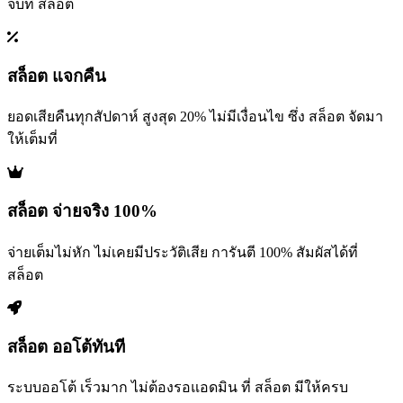
จบที่ สล็อต
สล็อต แจกคืน
ยอดเสียคืนทุกสัปดาห์ สูงสุด 20% ไม่มีเงื่อนไข ซึ่ง สล็อต จัดมา
ให้เต็มที่
สล็อต จ่ายจริง 100%
จ่ายเต็มไม่หัก ไม่เคยมีประวัติเสีย การันตี 100% สัมผัสได้ที่
สล็อต
สล็อต ออโต้ทันที
ระบบออโต้ เร็วมาก ไม่ต้องรอแอดมิน ที่ สล็อต มีให้ครบ