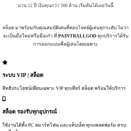
นาน 12 ปี เงินทุนกว่า 500 ล้าน เริ่มต้นได้เลยวันนี้
สล็อต มาพร้อมกับคุณสมบัติเด่นที่ตอบโจทย์ผู้เล่นทุกระดับ ไม่ว่า
จะเป็นมือใหม่หรือมือเก๋า ที่
PAINTBALLGOD
ทุกบริการได้รับ
การออกแบบเพื่อผู้เล่นโดยเฉพาะ
ระบบ VIP | สล็อต
สิทธิประโยชน์เพียบเฉพาะ VIP ทุกเทียร์ สล็อต พร้อมให้บริการ
สล็อต รองรับทุกอุปกรณ์
ใช้งานได้ทั้ง PC สมาร์ทโฟน และแท็บเล็ต ทุกแพลตฟอร์ม ครบ