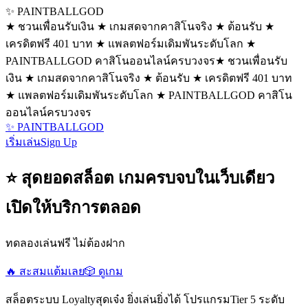
✨ PAINTBALLGOD
★ ชวนเพื่อนรับเงิน ★ เกมสดจากคาสิโนจริง ★ ต้อนรับ ★
เครดิตฟรี 401 บาท ★ แพลตฟอร์มเดิมพันระดับโลก ★
PAINTBALLGOD คาสิโนออนไลน์ครบวงจร
★ ชวนเพื่อนรับ
เงิน ★ เกมสดจากคาสิโนจริง ★ ต้อนรับ ★ เครดิตฟรี 401 บาท
★ แพลตฟอร์มเดิมพันระดับโลก ★ PAINTBALLGOD คาสิโน
ออนไลน์ครบวงจร
✨ PAINTBALLGOD
เริ่มเล่น
Sign Up
⭐ สุดยอดสล็อต เกมครบจบในเว็บเดียว
เปิดให้บริการตลอด
ทดลองเล่นฟรี ไม่ต้องฝาก
🔥 สะสมแต้มเลย
🎲 ดูเกม
สล็อตระบบ Loyaltyสุดเจ๋ง ยิ่งเล่นยิ่งได้ โปรแกรมTier 5 ระดับ