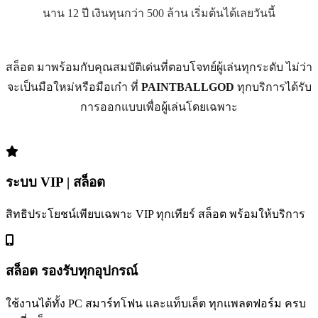
นาน 12 ปี เงินทุนกว่า 500 ล้าน เริ่มต้นได้เลยวันนี้
สล็อต มาพร้อมกับคุณสมบัติเด่นที่ตอบโจทย์ผู้เล่นทุกระดับ ไม่ว่า
จะเป็นมือใหม่หรือมือเก๋า ที่
PAINTBALLGOD
ทุกบริการได้รับ
การออกแบบเพื่อผู้เล่นโดยเฉพาะ
ระบบ VIP | สล็อต
สิทธิประโยชน์เพียบเฉพาะ VIP ทุกเทียร์ สล็อต พร้อมให้บริการ
สล็อต รองรับทุกอุปกรณ์
ใช้งานได้ทั้ง PC สมาร์ทโฟน และแท็บเล็ต ทุกแพลตฟอร์ม ครบ