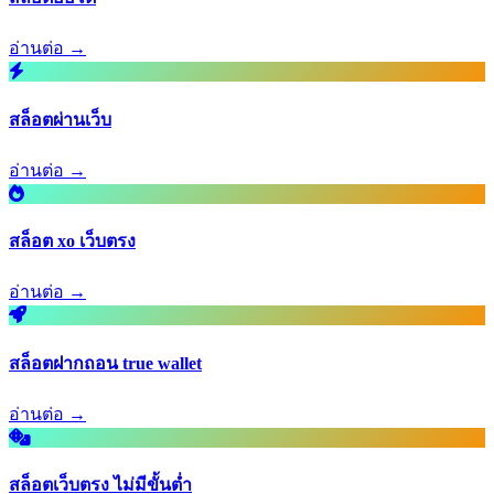
อ่านต่อ →
สล็อตผ่านเว็บ
อ่านต่อ →
สล็อต xo เว็บตรง
อ่านต่อ →
สล็อตฝากถอน true wallet
อ่านต่อ →
สล็อตเว็บตรง ไม่มีขั้นต่ำ