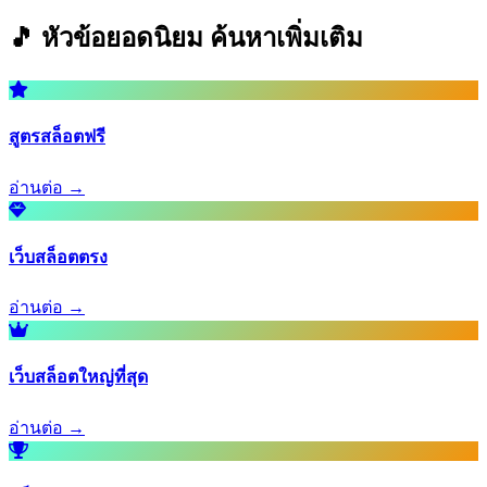
🎵 หัวข้อยอดนิยม
ค้นหาเพิ่มเติม
สูตรสล็อตฟรี
อ่านต่อ →
เว็บสล็อตตรง
อ่านต่อ →
เว็บสล็อตใหญ่ที่สุด
อ่านต่อ →