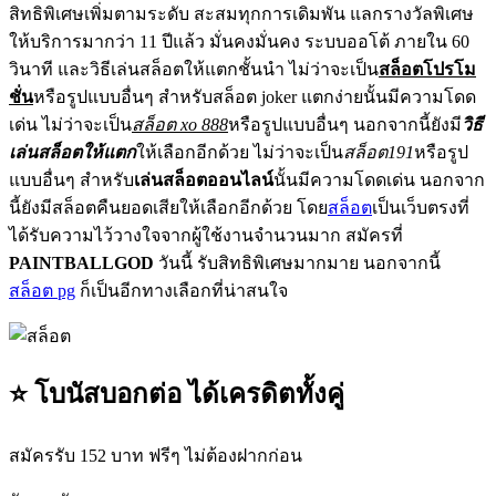
สิทธิพิเศษเพิ่มตามระดับ สะสมทุกการเดิมพัน แลกรางวัลพิเศษ
ให้บริการมากว่า 11 ปีแล้ว มั่นคงมั่นคง ระบบออโต้ ภายใน 60
วินาที และวิธีเล่นสล็อตให้แตกชั้นนำ ไม่ว่าจะเป็น
สล็อตโปรโม
ชั่น
หรือรูปแบบอื่นๆ สำหรับสล็อต joker แตกง่ายนั้นมีความโดด
เด่น ไม่ว่าจะเป็น
สล็อต xo 888
หรือรูปแบบอื่นๆ นอกจากนี้ยังมี
วิธี
เล่นสล็อตให้แตก
ให้เลือกอีกด้วย ไม่ว่าจะเป็น
สล็อต191
หรือรูป
แบบอื่นๆ สำหรับ
เล่นสล็อตออนไลน์
นั้นมีความโดดเด่น นอกจาก
นี้ยังมีสล็อตคืนยอดเสียให้เลือกอีกด้วย โดย
สล็อต
เป็นเว็บตรงที่
ได้รับความไว้วางใจจากผู้ใช้งานจำนวนมาก สมัครที่
PAINTBALLGOD
วันนี้ รับสิทธิพิเศษมากมาย นอกจากนี้
สล็อต pg
ก็เป็นอีกทางเลือกที่น่าสนใจ
⭐ โบนัสบอกต่อ ได้เครดิตทั้งคู่
สมัครรับ 152 บาท ฟรีๆ ไม่ต้องฝากก่อน