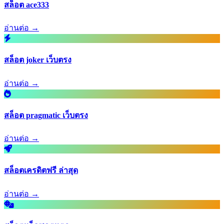
สล็อต ace333
อ่านต่อ →
สล็อต joker เว็บตรง
อ่านต่อ →
สล็อต pragmatic เว็บตรง
อ่านต่อ →
สล็อตเครดิตฟรี ล่าสุด
อ่านต่อ →