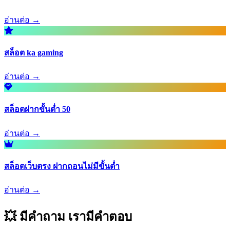
อ่านต่อ →
สล็อต ka gaming
อ่านต่อ →
สล็อตฝากขั้นต่ำ 50
อ่านต่อ →
สล็อตเว็บตรง ฝากถอนไม่มีขั้นต่ำ
อ่านต่อ →
💥 มีคำถาม
เรามีคำตอบ