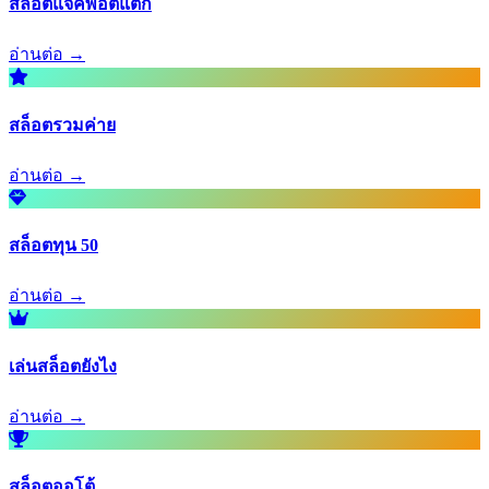
สล็อตแจ็คพอตแตก
อ่านต่อ →
สล็อตรวมค่าย
อ่านต่อ →
สล็อตทุน 50
อ่านต่อ →
เล่นสล็อตยังไง
อ่านต่อ →
สล็อตออโต้