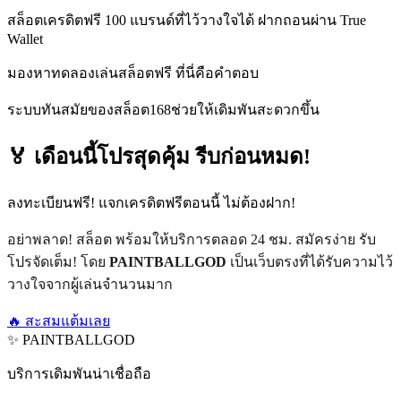
สล็อตเครดิตฟรี 100 แบรนด์ที่ไว้วางใจได้ ฝากถอนผ่าน True
Wallet
มองหาทดลองเล่นสล็อตฟรี ที่นี่คือคำตอบ
ระบบทันสมัยของสล็อต168ช่วยให้เดิมพันสะดวกขึ้น
🏅 เดือนนี้โปรสุดคุ้ม รีบก่อนหมด!
ลงทะเบียนฟรี! แจกเครดิตฟรีตอนนี้ ไม่ต้องฝาก!
อย่าพลาด! สล็อต พร้อมให้บริการตลอด 24 ชม. สมัครง่าย รับ
โปรจัดเต็ม! โดย
PAINTBALLGOD
เป็นเว็บตรงที่ได้รับความไว้
วางใจจากผู้เล่นจำนวนมาก
🔥 สะสมแต้มเลย
✨ PAINTBALLGOD
บริการเดิมพันน่าเชื่อถือ