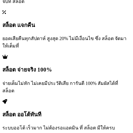
จบที่ สล็อต
สล็อต แจกคืน
ยอดเสียคืนทุกสัปดาห์ สูงสุด 20% ไม่มีเงื่อนไข ซึ่ง สล็อต จัดมา
ให้เต็มที่
สล็อต จ่ายจริง 100%
จ่ายเต็มไม่หัก ไม่เคยมีประวัติเสีย การันตี 100% สัมผัสได้ที่
สล็อต
สล็อต ออโต้ทันที
ระบบออโต้ เร็วมาก ไม่ต้องรอแอดมิน ที่ สล็อต มีให้ครบ