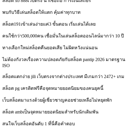
สล็อต xo 888เว็บตรง น่าเชื่อถือ การเงินเสถียร
พบกับวิธีเล่นสล็อตให้แตก คุ้มค่าทุกบาท
สล็อต191เข้าเล่นง่ายแค่3 ขั้นตอน เริ่มเล่นได้เลย
คนใช้กว่า500,000คน เชื่อมั่นในเล่นสล็อตออนไลน์มากว่า 10 ปี
ทางเลือกใหม่สล็อตคืนยอดเสีย ไม่ผิดหวังแน่นอน
ไม่ต้องกังวลเรื่องความปลอดภัยกับสล็อต pantip 2026 มาตรฐาน
ISO
สล็อตแตกง่าย jili เว็บตรงจากต่างประเทศ มีเกมกว่า 2472+ เกม
สล็อต pg เครดิตฟรีคือจุดหมายยอดนิยมของคนยุคนี้
เว็บสล็อตมาแรงด้วยผู้เชี่ยวชาญคอยช่วยเหลือไม่หยุดพัก
สล็อต ambเป็นจุดหมายยอดนิยมสำหรับนักเดิมพัน
สนใจเว็บสล็อตอันดับ 1 ที่นี่คือคำตอบ