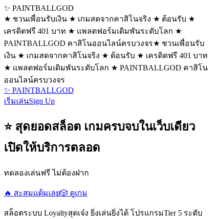
✨ PAINTBALLGOD
★ ชวนเพื่อนรับเงิน ★ เกมสดจากคาสิโนจริง ★ ต้อนรับ ★
เครดิตฟรี 401 บาท ★ แพลตฟอร์มเดิมพันระดับโลก ★
PAINTBALLGOD คาสิโนออนไลน์ครบวงจร
★ ชวนเพื่อนรับ
เงิน ★ เกมสดจากคาสิโนจริง ★ ต้อนรับ ★ เครดิตฟรี 401 บาท
★ แพลตฟอร์มเดิมพันระดับโลก ★ PAINTBALLGOD คาสิโน
ออนไลน์ครบวงจร
✨ PAINTBALLGOD
เริ่มเล่น
Sign Up
⭐ สุดยอดสล็อต เกมครบจบในเว็บเดียว
เปิดให้บริการตลอด
ทดลองเล่นฟรี ไม่ต้องฝาก
🔥 สะสมแต้มเลย
🎲 ดูเกม
สล็อตระบบ Loyaltyสุดเจ๋ง ยิ่งเล่นยิ่งได้ โปรแกรมTier 5 ระดับ