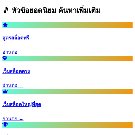
🎵 หัวข้อยอดนิยม
ค้นหาเพิ่มเติม
สูตรสล็อตฟรี
อ่านต่อ →
เว็บสล็อตตรง
อ่านต่อ →
เว็บสล็อตใหญ่ที่สุด
อ่านต่อ →