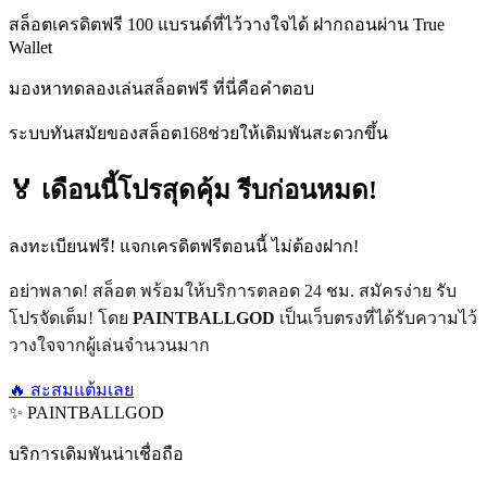
สล็อตเครดิตฟรี 100 แบรนด์ที่ไว้วางใจได้ ฝากถอนผ่าน True
Wallet
มองหาทดลองเล่นสล็อตฟรี ที่นี่คือคำตอบ
ระบบทันสมัยของสล็อต168ช่วยให้เดิมพันสะดวกขึ้น
🏅 เดือนนี้โปรสุดคุ้ม รีบก่อนหมด!
ลงทะเบียนฟรี! แจกเครดิตฟรีตอนนี้ ไม่ต้องฝาก!
อย่าพลาด! สล็อต พร้อมให้บริการตลอด 24 ชม. สมัครง่าย รับ
โปรจัดเต็ม! โดย
PAINTBALLGOD
เป็นเว็บตรงที่ได้รับความไว้
วางใจจากผู้เล่นจำนวนมาก
🔥 สะสมแต้มเลย
✨ PAINTBALLGOD
บริการเดิมพันน่าเชื่อถือ