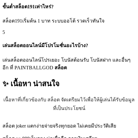
ขั้นต่ำสล็อต191เท่าไหร่?
สล็อต191เริ่มต้น 1 บาท ระบบออโต้ รวดเร็วทันใจ
5
เล่นสล็อตออนไลน์มีโปรโมชั่นอะไรบ้าง?
เล่นสล็อตออนไลน์โปรเยอะ โบนัสต้อนรับ โบนัสฝาก และอื่นๆ
อีก ที่ PAINTBALLGOD
สล็อต
✨ เนื้อหา
น่าสนใจ
เนื้อหาที่เกี่ยวข้องกับ สล็อต จัดเตรียมไว้เพื่อให้ผู้เล่นได้รับข้อมูล
ที่เป็นประโยชน์
สล็อต joker แตกง่ายจ่ายจริงทุกยอด ไม่เคยมีประวัติเสีย