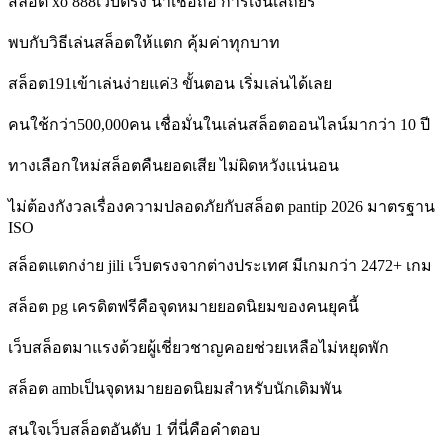
สล็อต xo 888เว็บตรง น่าเชื่อถือ การเงินเสถียร
พบกับวิธีเล่นสล็อตให้แตก คุ้มค่าทุกบาท
สล็อต191เข้าเล่นง่ายแค่3 ขั้นตอน เริ่มเล่นได้เลย
คนใช้กว่า500,000คน เชื่อมั่นในเล่นสล็อตออนไลน์มากว่า 10 ปี
ทางเลือกใหม่สล็อตคืนยอดเสีย ไม่ผิดหวังแน่นอน
ไม่ต้องกังวลเรื่องความปลอดภัยกับสล็อต pantip 2026 มาตรฐาน
ISO
สล็อตแตกง่าย jili เว็บตรงจากต่างประเทศ มีเกมกว่า 2472+ เกม
สล็อต pg เครดิตฟรีคือจุดหมายยอดนิยมของคนยุคนี้
เว็บสล็อตมาแรงด้วยผู้เชี่ยวชาญคอยช่วยเหลือไม่หยุดพัก
สล็อต ambเป็นจุดหมายยอดนิยมสำหรับนักเดิมพัน
สนใจเว็บสล็อตอันดับ 1 ที่นี่คือคำตอบ