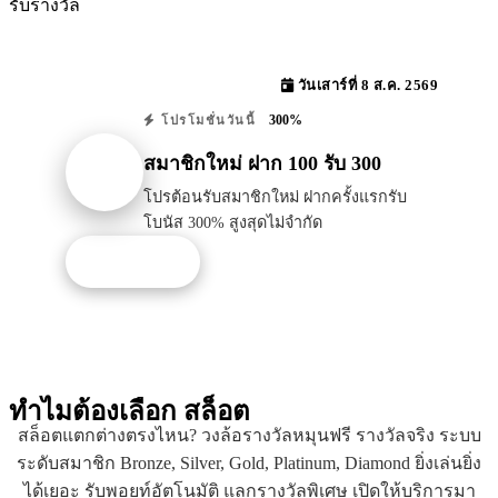
รับรางวัล
วันเสาร์ที่ 8 ส.ค. 2569
300%
โปรโมชั่นวันนี้
สมาชิกใหม่ ฝาก 100 รับ 300
โปรต้อนรับสมาชิกใหม่ ฝากครั้งแรกรับ
โบนัส 300% สูงสุดไม่จำกัด
รับโปรนี้
ทำไมต้องเลือก
สล็อต
สล็อตแตกต่างตรงไหน? วงล้อรางวัลหมุนฟรี รางวัลจริง ระบบ
ระดับสมาชิก Bronze, Silver, Gold, Platinum, Diamond ยิ่งเล่นยิ่ง
ได้เยอะ รับพอยท์อัตโนมัติ แลกรางวัลพิเศษ เปิดให้บริการมา