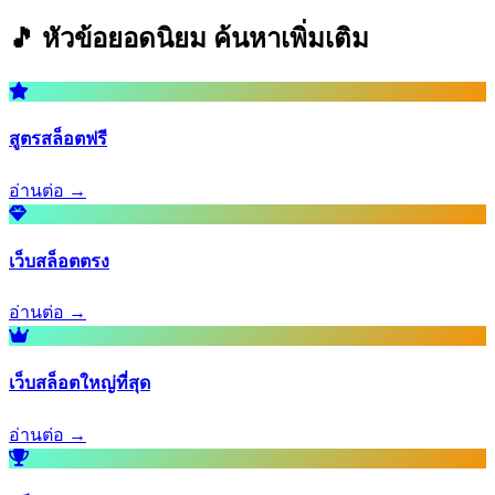
🎵 หัวข้อยอดนิยม
ค้นหาเพิ่มเติม
สูตรสล็อตฟรี
อ่านต่อ →
เว็บสล็อตตรง
อ่านต่อ →
เว็บสล็อตใหญ่ที่สุด
อ่านต่อ →