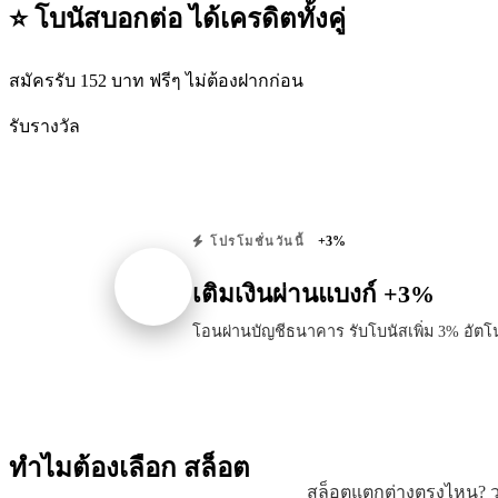
⭐ โบนัสบอกต่อ ได้เครดิตทั้งคู่
สมัครรับ 152 บาท ฟรีๆ ไม่ต้องฝากก่อน
รับรางวัล
+3%
โปรโมชั่นวันนี้
เติมเงินผ่านแบงก์ +3%
โอนผ่านบัญชีธนาคาร รับโบนัสเพิ่ม 3% อัตโนม
ทำไมต้องเลือก
สล็อต
สล็อตแตกต่างตรงไหน? วงล