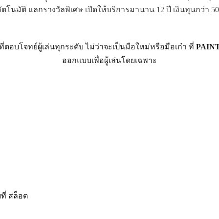
อัตโนมัติ แลกรางวัลพิเศษ เปิดให้บริการมานาน 12 ปี เงินทุนกว่า 500 
่ตอบโจทย์ผู้เล่นทุกระดับ ไม่ว่าจะเป็นมือใหม่หรือมือเก๋า ที่
PAIN
ออกแบบเพื่อผู้เล่นโดยเฉพาะ
ี่ สล็อต