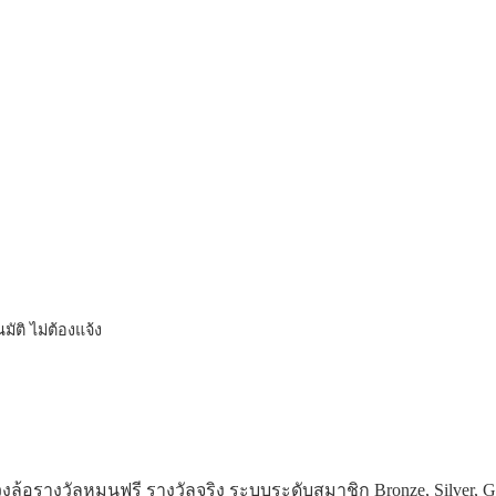
ัติ ไม่ต้องแจ้ง
้อรางวัลหมุนฟรี รางวัลจริง ระบบระดับสมาชิก Bronze, Silver, Gold