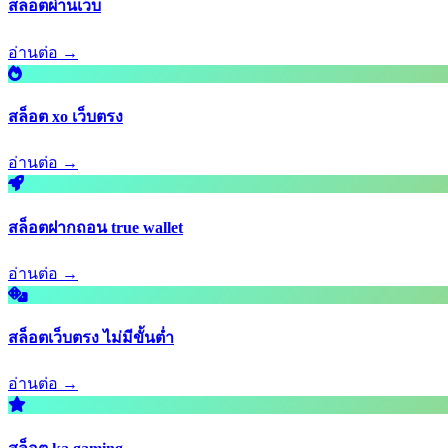
สล็อตผ่านเว็บ
อ่านต่อ →
สล็อต xo เว็บตรง
อ่านต่อ →
สล็อตฝากถอน true wallet
อ่านต่อ →
สล็อตเว็บตรง ไม่มีขั้นต่ำ
อ่านต่อ →