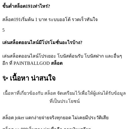
ขั้นต่ำสล็อต191เท่าไหร่?
สล็อต191เริ่มต้น 1 บาท ระบบออโต้ รวดเร็วทันใจ
5
เล่นสล็อตออนไลน์มีโปรโมชั่นอะไรบ้าง?
เล่นสล็อตออนไลน์โปรเยอะ โบนัสต้อนรับ โบนัสฝาก และอื่นๆ
อีก ที่ PAINTBALLGOD
สล็อต
✨ เนื้อหา
น่าสนใจ
เนื้อหาที่เกี่ยวข้องกับ สล็อต จัดเตรียมไว้เพื่อให้ผู้เล่นได้รับข้อมูล
ที่เป็นประโยชน์
สล็อต joker แตกง่ายจ่ายจริงทุกยอด ไม่เคยมีประวัติเสีย