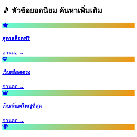
🎵 หัวข้อยอดนิยม
ค้นหาเพิ่มเติม
สูตรสล็อตฟรี
อ่านต่อ →
เว็บสล็อตตรง
อ่านต่อ →
เว็บสล็อตใหญ่ที่สุด
อ่านต่อ →