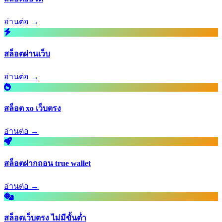
อ่านต่อ →
สล็อตผ่านเว็บ
อ่านต่อ →
สล็อต xo เว็บตรง
อ่านต่อ →
สล็อตฝากถอน true wallet
อ่านต่อ →
สล็อตเว็บตรง ไม่มีขั้นต่ำ