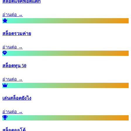
สล็อตแจ็คพอตแตก
อ่านต่อ →
สล็อตรวมค่าย
อ่านต่อ →
สล็อตทุน 50
อ่านต่อ →
เล่นสล็อตยังไง
อ่านต่อ →
สล็อตออโต้