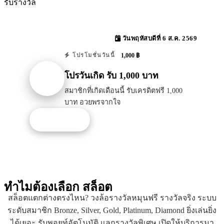
รับรางวัล
วันพฤหัสบดีที่ 6 ส.ค. 2569
1,000 ฿
โปรโมชั่นวันนี้
โปรวันเกิด รับ 1,000 บาท
สมาชิกที่เกิดเดือนนี้ รับเครดิตฟรี 1,000
บาท อวยพรจากใจ
รับโปรนี้
ทำไมต้องเลือก
สล็อต
สล็อตแตกต่างตรงไหน? วงล้อรางวัลหมุนฟรี รางวัลจริง ระบบ
ระดับสมาชิก Bronze, Silver, Gold, Platinum, Diamond ยิ่งเล่นยิ่ง
ได้เยอะ รับพอยท์อัตโนมัติ แลกรางวัลพิเศษ เปิดให้บริการมา