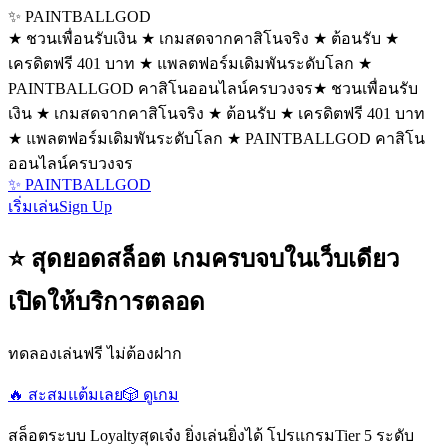
✨ PAINTBALLGOD
★ ชวนเพื่อนรับเงิน ★ เกมสดจากคาสิโนจริง ★ ต้อนรับ ★
เครดิตฟรี 401 บาท ★ แพลตฟอร์มเดิมพันระดับโลก ★
PAINTBALLGOD คาสิโนออนไลน์ครบวงจร
★ ชวนเพื่อนรับ
เงิน ★ เกมสดจากคาสิโนจริง ★ ต้อนรับ ★ เครดิตฟรี 401 บาท
★ แพลตฟอร์มเดิมพันระดับโลก ★ PAINTBALLGOD คาสิโน
ออนไลน์ครบวงจร
✨ PAINTBALLGOD
เริ่มเล่น
Sign Up
⭐ สุดยอดสล็อต เกมครบจบในเว็บเดียว
เปิดให้บริการตลอด
ทดลองเล่นฟรี ไม่ต้องฝาก
🔥 สะสมแต้มเลย
🎲 ดูเกม
สล็อตระบบ Loyaltyสุดเจ๋ง ยิ่งเล่นยิ่งได้ โปรแกรมTier 5 ระดับ