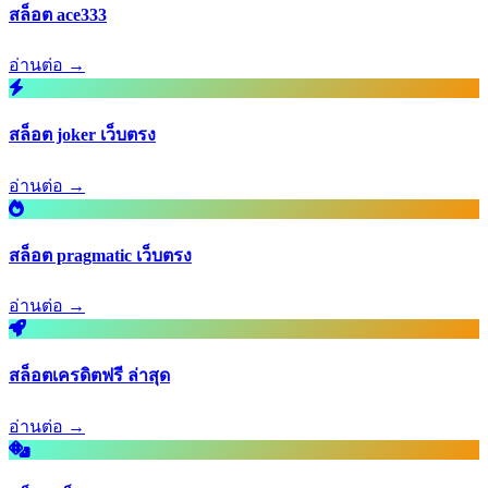
สล็อต ace333
อ่านต่อ →
สล็อต joker เว็บตรง
อ่านต่อ →
สล็อต pragmatic เว็บตรง
อ่านต่อ →
สล็อตเครดิตฟรี ล่าสุด
อ่านต่อ →