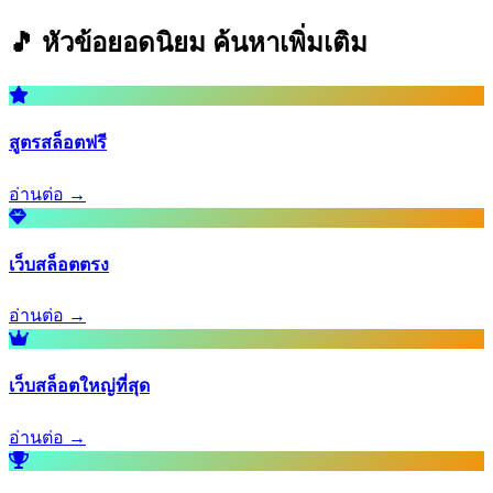
🎵 หัวข้อยอดนิยม
ค้นหาเพิ่มเติม
สูตรสล็อตฟรี
อ่านต่อ →
เว็บสล็อตตรง
อ่านต่อ →
เว็บสล็อตใหญ่ที่สุด
อ่านต่อ →