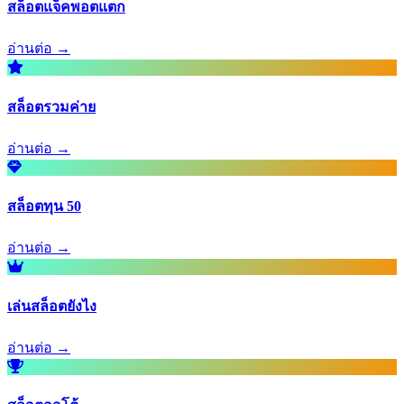
สล็อตแจ็คพอตแตก
อ่านต่อ →
สล็อตรวมค่าย
อ่านต่อ →
สล็อตทุน 50
อ่านต่อ →
เล่นสล็อตยังไง
อ่านต่อ →