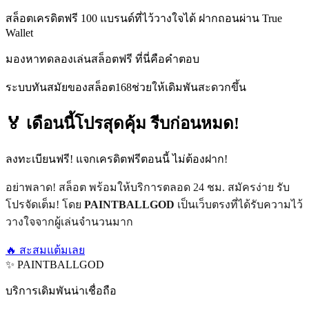
สล็อตเครดิตฟรี 100 แบรนด์ที่ไว้วางใจได้ ฝากถอนผ่าน True
Wallet
มองหาทดลองเล่นสล็อตฟรี ที่นี่คือคำตอบ
ระบบทันสมัยของสล็อต168ช่วยให้เดิมพันสะดวกขึ้น
🏅 เดือนนี้โปรสุดคุ้ม รีบก่อนหมด!
ลงทะเบียนฟรี! แจกเครดิตฟรีตอนนี้ ไม่ต้องฝาก!
อย่าพลาด! สล็อต พร้อมให้บริการตลอด 24 ชม. สมัครง่าย รับ
โปรจัดเต็ม! โดย
PAINTBALLGOD
เป็นเว็บตรงที่ได้รับความไว้
วางใจจากผู้เล่นจำนวนมาก
🔥 สะสมแต้มเลย
✨ PAINTBALLGOD
บริการเดิมพันน่าเชื่อถือ