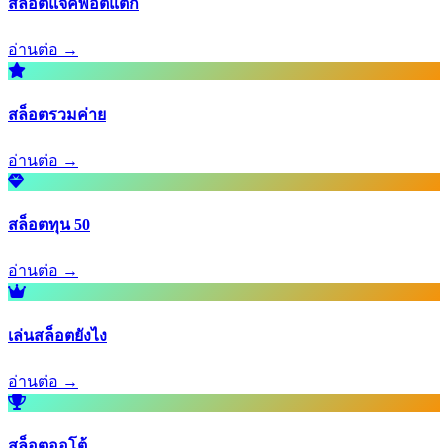
สล็อตแจ็คพอตแตก
อ่านต่อ →
สล็อตรวมค่าย
อ่านต่อ →
สล็อตทุน 50
อ่านต่อ →
เล่นสล็อตยังไง
อ่านต่อ →
สล็อตออโต้