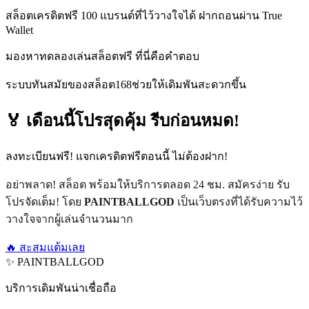
สล็อตเครดิตฟรี 100 แบรนด์ที่ไว้วางใจได้ ฝากถอนผ่าน True
Wallet
มองหาทดลองเล่นสล็อตฟรี ที่นี่คือคำตอบ
ระบบทันสมัยของสล็อต168ช่วยให้เดิมพันสะดวกขึ้น
🏅 เดือนนี้โปรสุดคุ้ม รีบก่อนหมด!
ลงทะเบียนฟรี! แจกเครดิตฟรีตอนนี้ ไม่ต้องฝาก!
อย่าพลาด! สล็อต พร้อมให้บริการตลอด 24 ชม. สมัครง่าย รับ
โปรจัดเต็ม! โดย
PAINTBALLGOD
เป็นเว็บตรงที่ได้รับความไว้
วางใจจากผู้เล่นจำนวนมาก
🔥 สะสมแต้มเลย
✨ PAINTBALLGOD
บริการเดิมพันน่าเชื่อถือ