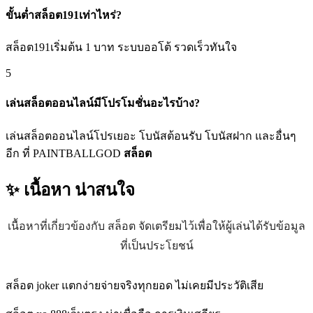
ขั้นต่ำสล็อต191เท่าไหร่?
สล็อต191เริ่มต้น 1 บาท ระบบออโต้ รวดเร็วทันใจ
5
เล่นสล็อตออนไลน์มีโปรโมชั่นอะไรบ้าง?
เล่นสล็อตออนไลน์โปรเยอะ โบนัสต้อนรับ โบนัสฝาก และอื่นๆ
อีก ที่ PAINTBALLGOD
สล็อต
✨ เนื้อหา
น่าสนใจ
เนื้อหาที่เกี่ยวข้องกับ สล็อต จัดเตรียมไว้เพื่อให้ผู้เล่นได้รับข้อมูล
ที่เป็นประโยชน์
สล็อต joker แตกง่ายจ่ายจริงทุกยอด ไม่เคยมีประวัติเสีย