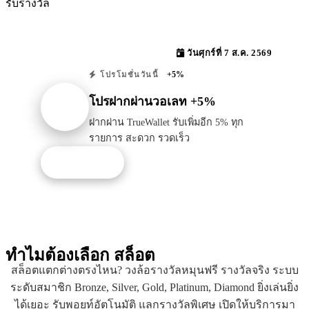
รับรางวัล
วันศุกร์ที่ 7 ส.ค. 2569
+5%
โปรโมชั่นวันนี้
โปรฝากผ่านวอเลท +5%
ฝากผ่าน TrueWallet รับเพิ่มอีก 5% ทุก
รายการ สะดวก รวดเร็ว
รับโปรนี้
ทำไมต้องเลือก
สล็อต
สล็อตแตกต่างตรงไหน? วงล้อรางวัลหมุนฟรี รางวัลจริง ระบบ
ระดับสมาชิก Bronze, Silver, Gold, Platinum, Diamond ยิ่งเล่นยิ่ง
ได้เยอะ รับพอยท์อัตโนมัติ แลกรางวัลพิเศษ เปิดให้บริการมา