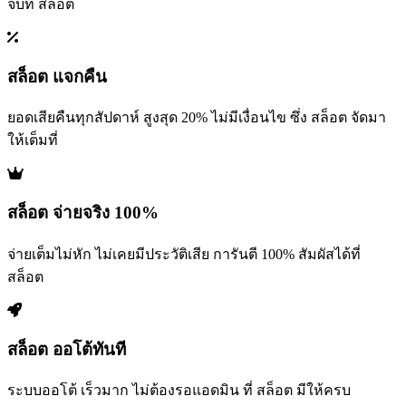
จบที่ สล็อต
สล็อต แจกคืน
ยอดเสียคืนทุกสัปดาห์ สูงสุด 20% ไม่มีเงื่อนไข ซึ่ง สล็อต จัดมา
ให้เต็มที่
สล็อต จ่ายจริง 100%
จ่ายเต็มไม่หัก ไม่เคยมีประวัติเสีย การันตี 100% สัมผัสได้ที่
สล็อต
สล็อต ออโต้ทันที
ระบบออโต้ เร็วมาก ไม่ต้องรอแอดมิน ที่ สล็อต มีให้ครบ