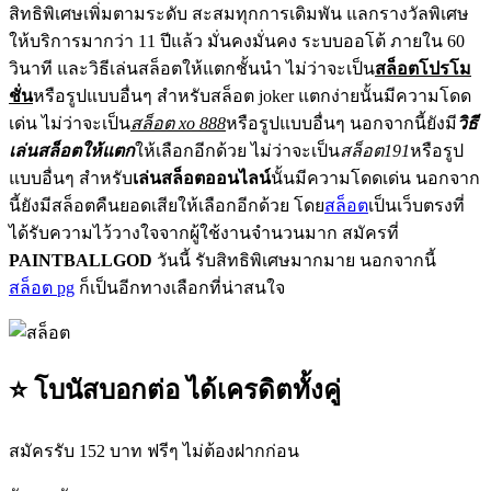
สิทธิพิเศษเพิ่มตามระดับ สะสมทุกการเดิมพัน แลกรางวัลพิเศษ
ให้บริการมากว่า 11 ปีแล้ว มั่นคงมั่นคง ระบบออโต้ ภายใน 60
วินาที และวิธีเล่นสล็อตให้แตกชั้นนำ ไม่ว่าจะเป็น
สล็อตโปรโม
ชั่น
หรือรูปแบบอื่นๆ สำหรับสล็อต joker แตกง่ายนั้นมีความโดด
เด่น ไม่ว่าจะเป็น
สล็อต xo 888
หรือรูปแบบอื่นๆ นอกจากนี้ยังมี
วิธี
เล่นสล็อตให้แตก
ให้เลือกอีกด้วย ไม่ว่าจะเป็น
สล็อต191
หรือรูป
แบบอื่นๆ สำหรับ
เล่นสล็อตออนไลน์
นั้นมีความโดดเด่น นอกจาก
นี้ยังมีสล็อตคืนยอดเสียให้เลือกอีกด้วย โดย
สล็อต
เป็นเว็บตรงที่
ได้รับความไว้วางใจจากผู้ใช้งานจำนวนมาก สมัครที่
PAINTBALLGOD
วันนี้ รับสิทธิพิเศษมากมาย นอกจากนี้
สล็อต pg
ก็เป็นอีกทางเลือกที่น่าสนใจ
⭐ โบนัสบอกต่อ ได้เครดิตทั้งคู่
สมัครรับ 152 บาท ฟรีๆ ไม่ต้องฝากก่อน