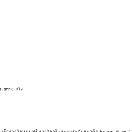
าท อวยพรจากใจ
้อรางวัลหมุนฟรี รางวัลจริง ระบบระดับสมาชิก Bronze, Silver, Gold