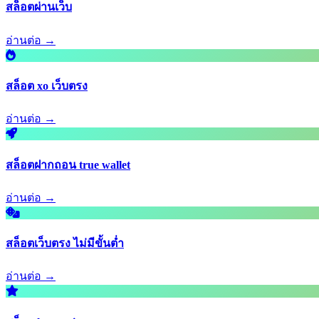
สล็อตผ่านเว็บ
อ่านต่อ →
สล็อต xo เว็บตรง
อ่านต่อ →
สล็อตฝากถอน true wallet
อ่านต่อ →
สล็อตเว็บตรง ไม่มีขั้นต่ำ
อ่านต่อ →