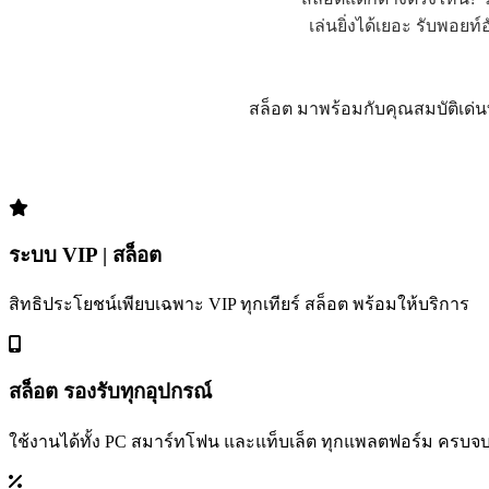
เล่นยิ่งได้เยอะ รับพอยท์
สล็อต มาพร้อมกับคุณสมบัติเด่นที
ระบบ VIP | สล็อต
สิทธิประโยชน์เพียบเฉพาะ VIP ทุกเทียร์ สล็อต พร้อมให้บริการ
สล็อต รองรับทุกอุปกรณ์
ใช้งานได้ทั้ง PC สมาร์ทโฟน และแท็บเล็ต ทุกแพลตฟอร์ม ครบจบท