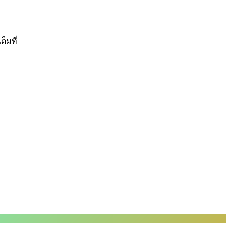
ต็มที่