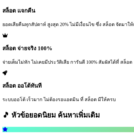
สล็อต แจกคืน
ยอดเสียคืนทุกสัปดาห์ สูงสุด 20% ไม่มีเงื่อนไข ซึ่ง สล็อต จัดมาให้เ
สล็อต จ่ายจริง 100%
จ่ายเต็มไม่หัก ไม่เคยมีประวัติเสีย การันตี 100% สัมผัสได้ที่ สล็อต
สล็อต ออโต้ทันที
ระบบออโต้ เร็วมาก ไม่ต้องรอแอดมิน ที่ สล็อต มีให้ครบ
🎵 หัวข้อยอดนิยม
ค้นหาเพิ่มเติม