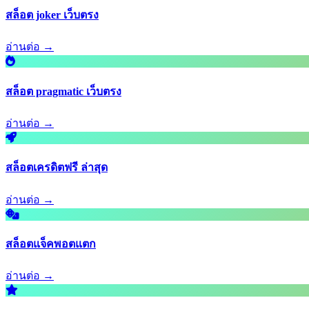
สล็อต joker เว็บตรง
อ่านต่อ →
สล็อต pragmatic เว็บตรง
อ่านต่อ →
สล็อตเครดิตฟรี ล่าสุด
อ่านต่อ →
สล็อตแจ็คพอตแตก
อ่านต่อ →