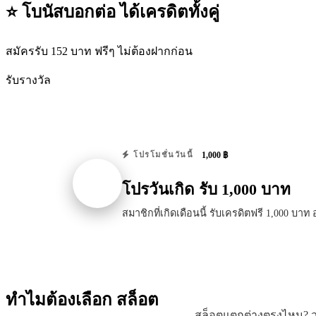
⭐ โบนัสบอกต่อ ได้เครดิตทั้งคู่
สมัครรับ 152 บาท ฟรีๆ ไม่ต้องฝากก่อน
รับรางวัล
1,000 ฿
โปรโมชั่นวันนี้
โปรวันเกิด รับ 1,000 บาท
สมาชิกที่เกิดเดือนนี้ รับเครดิตฟรี 1,000 บ
ทำไมต้องเลือก
สล็อต
สล็อตแตกต่างตรงไหน? วงล