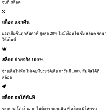
จบที่ สล็อต
สล็อต แจกคืน
ยอดเสียคืนทุกสัปดาห์ สูงสุด 20% ไม่มีเงื่อนไข ซึ่ง สล็อต จัดมา
ให้เต็มที่
สล็อต จ่ายจริง 100%
จ่ายเต็มไม่หัก ไม่เคยมีประวัติเสีย การันตี 100% สัมผัสได้ที่
สล็อต
สล็อต ออโต้ทันที
ระบบออโต้ เร็วมาก ไม่ต้องรอแอดมิน ที่ สล็อต มีให้ครบ