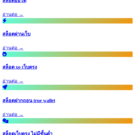
สล็อตออโต้
อ่านต่อ →
สล็อตผ่านเว็บ
อ่านต่อ →
สล็อต xo เว็บตรง
อ่านต่อ →
สล็อตฝากถอน true wallet
อ่านต่อ →
สล็อตเว็บตรง ไม่มีขั้นต่ำ