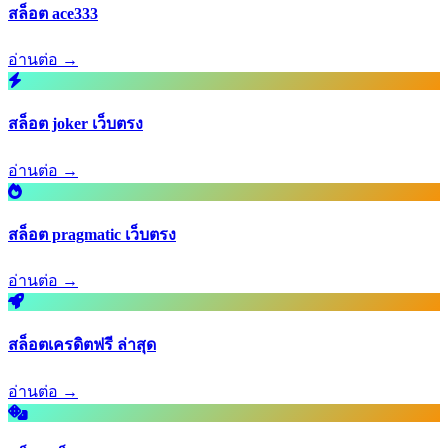
สล็อต ace333
อ่านต่อ →
สล็อต joker เว็บตรง
อ่านต่อ →
สล็อต pragmatic เว็บตรง
อ่านต่อ →
สล็อตเครดิตฟรี ล่าสุด
อ่านต่อ →