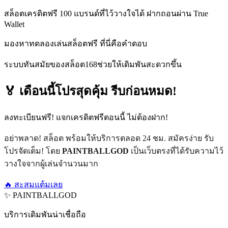
สล็อตเครดิตฟรี 100 แบรนด์ที่ไว้วางใจได้ ฝากถอนผ่าน True
Wallet
มองหาทดลองเล่นสล็อตฟรี ที่นี่คือคำตอบ
ระบบทันสมัยของสล็อต168ช่วยให้เดิมพันสะดวกขึ้น
🏅 เดือนนี้โปรสุดคุ้ม รีบก่อนหมด!
ลงทะเบียนฟรี! แจกเครดิตฟรีตอนนี้ ไม่ต้องฝาก!
อย่าพลาด! สล็อต พร้อมให้บริการตลอด 24 ชม. สมัครง่าย รับ
โปรจัดเต็ม! โดย
PAINTBALLGOD
เป็นเว็บตรงที่ได้รับความไว้
วางใจจากผู้เล่นจำนวนมาก
🔥 สะสมแต้มเลย
✨ PAINTBALLGOD
บริการเดิมพันน่าเชื่อถือ