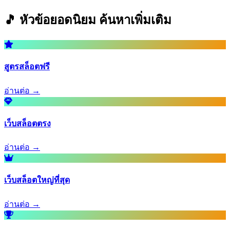
🎵 หัวข้อยอดนิยม
ค้นหาเพิ่มเติม
สูตรสล็อตฟรี
อ่านต่อ →
เว็บสล็อตตรง
อ่านต่อ →
เว็บสล็อตใหญ่ที่สุด
อ่านต่อ →