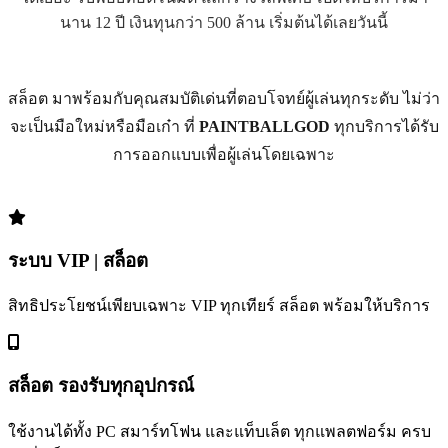
นาน 12 ปี เงินทุนกว่า 500 ล้าน เริ่มต้นได้เลยวันนี้
สล็อต มาพร้อมกับคุณสมบัติเด่นที่ตอบโจทย์ผู้เล่นทุกระดับ ไม่ว่า
จะเป็นมือใหม่หรือมือเก๋า ที่
PAINTBALLGOD
ทุกบริการได้รับ
การออกแบบเพื่อผู้เล่นโดยเฉพาะ
ระบบ VIP | สล็อต
สิทธิประโยชน์เพียบเฉพาะ VIP ทุกเทียร์ สล็อต พร้อมให้บริการ
สล็อต รองรับทุกอุปกรณ์
ใช้งานได้ทั้ง PC สมาร์ทโฟน และแท็บเล็ต ทุกแพลตฟอร์ม ครบ