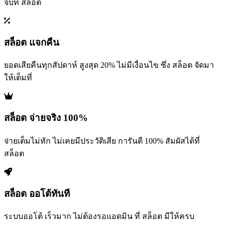
จบที่ สล็อต
สล็อต แจกคืน
ยอดเสียคืนทุกสัปดาห์ สูงสุด 20% ไม่มีเงื่อนไข ซึ่ง สล็อต จัดมา
ให้เต็มที่
สล็อต จ่ายจริง 100%
จ่ายเต็มไม่หัก ไม่เคยมีประวัติเสีย การันตี 100% สัมผัสได้ที่
สล็อต
สล็อต ออโต้ทันที
ระบบออโต้ เร็วมาก ไม่ต้องรอแอดมิน ที่ สล็อต มีให้ครบ