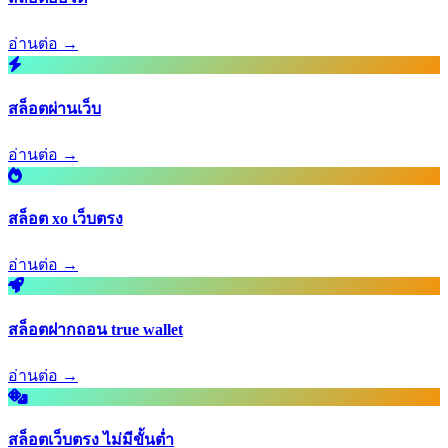
อ่านต่อ →
สล็อตผ่านเว็บ
อ่านต่อ →
สล็อต xo เว็บตรง
อ่านต่อ →
สล็อตฝากถอน true wallet
อ่านต่อ →
สล็อตเว็บตรง ไม่มีขั้นต่ำ