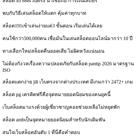
สล็อต xo 888เว็บตรง น่าเชื่อถือ การเงินเสถียร
พบกับวิธีเล่นสล็อตให้แตก คุ้มค่าทุกบาท
สล็อต191เข้าเล่นง่ายแค่3 ขั้นตอน เริ่มเล่นได้เลย
คนใช้กว่า500,000คน เชื่อมั่นในเล่นสล็อตออนไลน์มากว่า 10 ปี
ทางเลือกใหม่สล็อตคืนยอดเสีย ไม่ผิดหวังแน่นอน
ไม่ต้องกังวลเรื่องความปลอดภัยกับสล็อต pantip 2026 มาตรฐาน
ISO
สล็อตแตกง่าย jili เว็บตรงจากต่างประเทศ มีเกมกว่า 2472+ เกม
สล็อต pg เครดิตฟรีคือจุดหมายยอดนิยมของคนยุคนี้
เว็บสล็อตมาแรงด้วยผู้เชี่ยวชาญคอยช่วยเหลือไม่หยุดพัก
สล็อต ambเป็นจุดหมายยอดนิยมสำหรับนักเดิมพัน
สนใจเว็บสล็อตอันดับ 1 ที่นี่คือคำตอบ