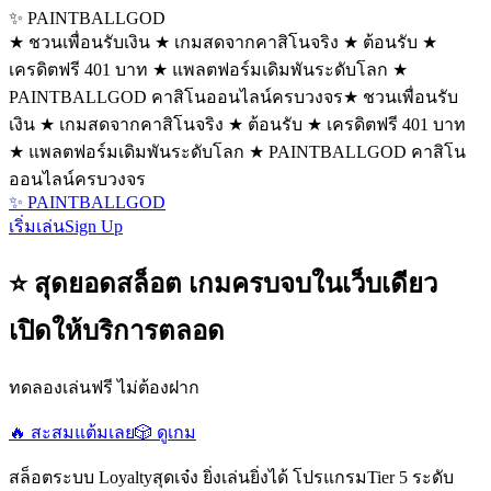
✨ PAINTBALLGOD
★ ชวนเพื่อนรับเงิน ★ เกมสดจากคาสิโนจริง ★ ต้อนรับ ★
เครดิตฟรี 401 บาท ★ แพลตฟอร์มเดิมพันระดับโลก ★
PAINTBALLGOD คาสิโนออนไลน์ครบวงจร
★ ชวนเพื่อนรับ
เงิน ★ เกมสดจากคาสิโนจริง ★ ต้อนรับ ★ เครดิตฟรี 401 บาท
★ แพลตฟอร์มเดิมพันระดับโลก ★ PAINTBALLGOD คาสิโน
ออนไลน์ครบวงจร
✨ PAINTBALLGOD
เริ่มเล่น
Sign Up
⭐ สุดยอดสล็อต เกมครบจบในเว็บเดียว
เปิดให้บริการตลอด
ทดลองเล่นฟรี ไม่ต้องฝาก
🔥 สะสมแต้มเลย
🎲 ดูเกม
สล็อตระบบ Loyaltyสุดเจ๋ง ยิ่งเล่นยิ่งได้ โปรแกรมTier 5 ระดับ