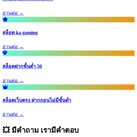
อ่านต่อ →
สล็อต ka gaming
อ่านต่อ →
สล็อตฝากขั้นต่ำ 50
อ่านต่อ →
สล็อตเว็บตรง ฝากถอนไม่มีขั้นต่ำ
อ่านต่อ →
💥 มีคำถาม
เรามีคำตอบ