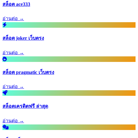
สล็อต ace333
อ่านต่อ →
สล็อต joker เว็บตรง
อ่านต่อ →
สล็อต pragmatic เว็บตรง
อ่านต่อ →
สล็อตเครดิตฟรี ล่าสุด
อ่านต่อ →