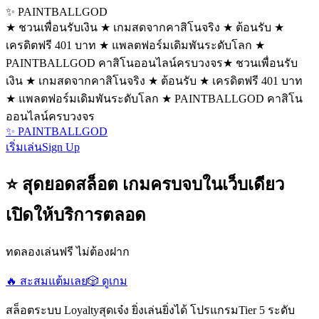
✨ PAINTBALLGOD
★ ชวนเพื่อนรับเงิน ★ เกมสดจากคาสิโนจริง ★ ต้อนรับ ★
เครดิตฟรี 401 บาท ★ แพลตฟอร์มเดิมพันระดับโลก ★
PAINTBALLGOD คาสิโนออนไลน์ครบวงจร
★ ชวนเพื่อนรับ
เงิน ★ เกมสดจากคาสิโนจริง ★ ต้อนรับ ★ เครดิตฟรี 401 บาท
★ แพลตฟอร์มเดิมพันระดับโลก ★ PAINTBALLGOD คาสิโน
ออนไลน์ครบวงจร
✨ PAINTBALLGOD
เริ่มเล่น
Sign Up
⭐ สุดยอดสล็อต เกมครบจบในเว็บเดียว
เปิดให้บริการตลอด
ทดลองเล่นฟรี ไม่ต้องฝาก
🔥 สะสมแต้มเลย
🎲 ดูเกม
สล็อตระบบ Loyaltyสุดเจ๋ง ยิ่งเล่นยิ่งได้ โปรแกรมTier 5 ระดับ