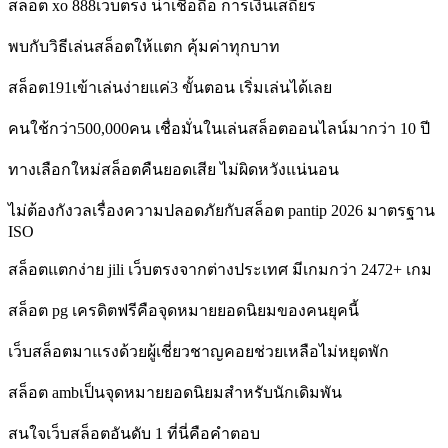
สล็อต xo 888เว็บตรง น่าเชื่อถือ การเงินเสถียร
พบกับวิธีเล่นสล็อตให้แตก คุ้มค่าทุกบาท
สล็อต191เข้าเล่นง่ายแค่3 ขั้นตอน เริ่มเล่นได้เลย
คนใช้กว่า500,000คน เชื่อมั่นในเล่นสล็อตออนไลน์มากว่า 10 ปี
ทางเลือกใหม่สล็อตคืนยอดเสีย ไม่ผิดหวังแน่นอน
ไม่ต้องกังวลเรื่องความปลอดภัยกับสล็อต pantip 2026 มาตรฐาน
ISO
สล็อตแตกง่าย jili เว็บตรงจากต่างประเทศ มีเกมกว่า 2472+ เกม
สล็อต pg เครดิตฟรีคือจุดหมายยอดนิยมของคนยุคนี้
เว็บสล็อตมาแรงด้วยผู้เชี่ยวชาญคอยช่วยเหลือไม่หยุดพัก
สล็อต ambเป็นจุดหมายยอดนิยมสำหรับนักเดิมพัน
สนใจเว็บสล็อตอันดับ 1 ที่นี่คือคำตอบ