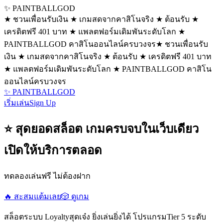
✨ PAINTBALLGOD
★ ชวนเพื่อนรับเงิน ★ เกมสดจากคาสิโนจริง ★ ต้อนรับ ★
เครดิตฟรี 401 บาท ★ แพลตฟอร์มเดิมพันระดับโลก ★
PAINTBALLGOD คาสิโนออนไลน์ครบวงจร
★ ชวนเพื่อนรับ
เงิน ★ เกมสดจากคาสิโนจริง ★ ต้อนรับ ★ เครดิตฟรี 401 บาท
★ แพลตฟอร์มเดิมพันระดับโลก ★ PAINTBALLGOD คาสิโน
ออนไลน์ครบวงจร
✨ PAINTBALLGOD
เริ่มเล่น
Sign Up
⭐ สุดยอดสล็อต เกมครบจบในเว็บเดียว
เปิดให้บริการตลอด
ทดลองเล่นฟรี ไม่ต้องฝาก
🔥 สะสมแต้มเลย
🎲 ดูเกม
สล็อตระบบ Loyaltyสุดเจ๋ง ยิ่งเล่นยิ่งได้ โปรแกรมTier 5 ระดับ