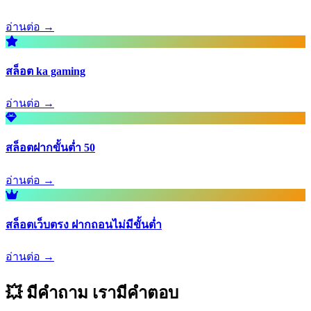
อ่านต่อ →
สล็อต ka gaming
อ่านต่อ →
สล็อตฝากขั้นต่ำ 50
อ่านต่อ →
สล็อตเว็บตรง ฝากถอนไม่มีขั้นต่ำ
อ่านต่อ →
💥 มีคำถาม
เรามีคำตอบ