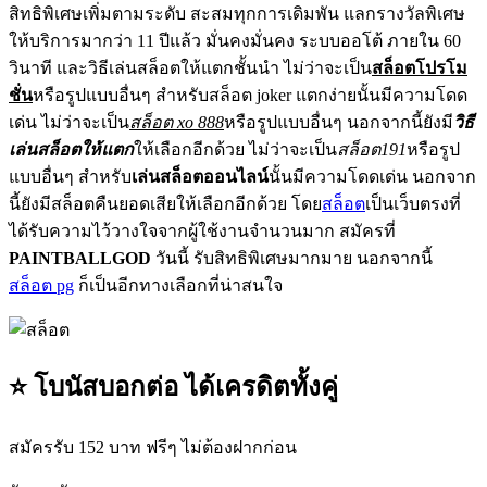
สิทธิพิเศษเพิ่มตามระดับ สะสมทุกการเดิมพัน แลกรางวัลพิเศษ
ให้บริการมากว่า 11 ปีแล้ว มั่นคงมั่นคง ระบบออโต้ ภายใน 60
วินาที และวิธีเล่นสล็อตให้แตกชั้นนำ ไม่ว่าจะเป็น
สล็อตโปรโม
ชั่น
หรือรูปแบบอื่นๆ สำหรับสล็อต joker แตกง่ายนั้นมีความโดด
เด่น ไม่ว่าจะเป็น
สล็อต xo 888
หรือรูปแบบอื่นๆ นอกจากนี้ยังมี
วิธี
เล่นสล็อตให้แตก
ให้เลือกอีกด้วย ไม่ว่าจะเป็น
สล็อต191
หรือรูป
แบบอื่นๆ สำหรับ
เล่นสล็อตออนไลน์
นั้นมีความโดดเด่น นอกจาก
นี้ยังมีสล็อตคืนยอดเสียให้เลือกอีกด้วย โดย
สล็อต
เป็นเว็บตรงที่
ได้รับความไว้วางใจจากผู้ใช้งานจำนวนมาก สมัครที่
PAINTBALLGOD
วันนี้ รับสิทธิพิเศษมากมาย นอกจากนี้
สล็อต pg
ก็เป็นอีกทางเลือกที่น่าสนใจ
⭐ โบนัสบอกต่อ ได้เครดิตทั้งคู่
สมัครรับ 152 บาท ฟรีๆ ไม่ต้องฝากก่อน