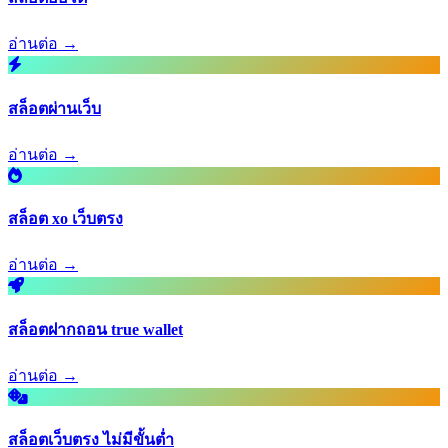
อ่านต่อ →
สล็อตผ่านเว็บ
อ่านต่อ →
สล็อต xo เว็บตรง
อ่านต่อ →
สล็อตฝากถอน true wallet
อ่านต่อ →
สล็อตเว็บตรง ไม่มีขั้นต่ำ